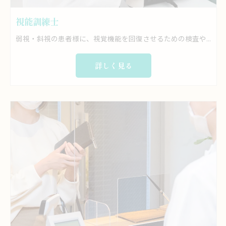
視能訓練士
弱視・斜視の患者様に、視覚機能を回復させるための検査や訓練を担当をお願いします。 具体的には… ・視力検査、眼鏡検査、眼圧検査、他眼科一般検査 ・眼位眼球運動の検査(ヘスチャート含む) ・視野検査、眼軸長検査 →ハンフリー静的視野検査およびゴールドマン動的視野検査 ・コンタクトレンズの検査および装着指導、オルソケラトロジー ・治療・診療補助、白内障術前検査 ・弱視訓練 などを行っていただきます。
詳しく見る