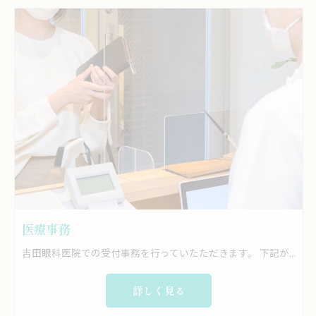
医療事務
吉田眼科医院での受付事務を行っていたただきます。 下記が具体的な内容になります。 ・保険証の確認、診察の受付 ・問診票の記入依頼 ・患者情報入力、カルテ作成 ・診察室への案内及び診療補助 ・診療情報を入力 ・明細書、領収書の発行 ・会計業務 ・検査案内 などをおこなっていただきます。
詳しく見る