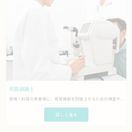
視能訓練士
弱視・斜視の患者様に、視覚機能を回復させるための検査や訓練を担当をお願いします。 具体的には… ・視力検査、眼鏡検査、眼圧検査、他眼科一般検査 ・眼位眼球運動の検査(ヘスチャート含む) ・視野検査、眼軸長検査 →ハンフリー静的視野検査およびゴールドマン動的視野検査 ・コンタクトレンズの検査および装着指導、オルソケラトロジー ・治療・診療補助、白内障術前検査 ・弱視訓練 などを行っていただきます。
詳しく見る