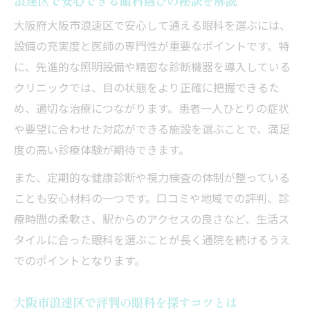
浪速区で安心できる眼科選びの秘訣を解説
精密診断を可能にする眼科専用照明の役割
大阪府大阪市浪速区で安心して通える眼科を選ぶには、
眼科診療の質が向上する新しい照明技術
設備の充実度と医師の専門性が重要なポイントです。特
に、先進的な照明設備や精密な診断機器を導入している
難波エリアの眼科照明設備の選び方とは
クリニックでは、目の状態をより正確に把握できるた
信頼できる浪速区内の眼科を探す視点
め、適切な治療につながります。患者一人ひとりの症状
大阪市浪速区で信頼性高い眼科の見極め方
や要望に合わせた対応ができる施設を選ぶことで、満足
口コミで評判の浪速区眼科選びのポイント
度の高い診療体験が期待できます。
眼科選びでチェックしたい設備や対応内容
また、定期的な健康診断や視力検査の体制が整っている
おすすめ眼科を比較する際の着眼点とは
ことも安心材料の一つです。口コミや地域での評判、診
診療体制がしっかりした眼科の特徴を解説
療時間の柔軟さ、駅からのアクセスの良さなど、生活ス
先進技術を備えた眼科が注目される理由
タイルに合った眼科を選ぶことが長く通院を続けるうえ
眼科で注目される先進照明設備の魅力とは
でのポイントとなります。
大阪市浪速区で先進眼科が選ばれる背景
大阪市浪速区で評判の眼科を探すコツとは
最新技術導入眼科が提供する安心診療体制