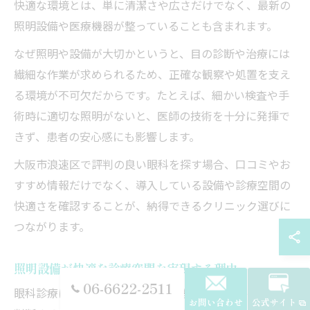
快適な環境とは、単に清潔さや広さだけでなく、最新の
照明設備や医療機器が整っていることも含まれます。
なぜ照明や設備が大切かというと、目の診断や治療には
繊細な作業が求められるため、正確な観察や処置を支え
る環境が不可欠だからです。たとえば、細かい検査や手
術時に適切な照明がないと、医師の技術を十分に発揮で
きず、患者の安心感にも影響します。
大阪市浪速区で評判の良い眼科を探す場合、口コミやお
すすめ情報だけでなく、導入している設備や診療空間の
快適さを確認することが、納得できるクリニック選びに
つながります。
照明設備が快適な診療空間を実現する理由
06-6622-2511
眼科診療における照明設備は、患者の目の状態を正確に
お問い合わせ
公式サイト