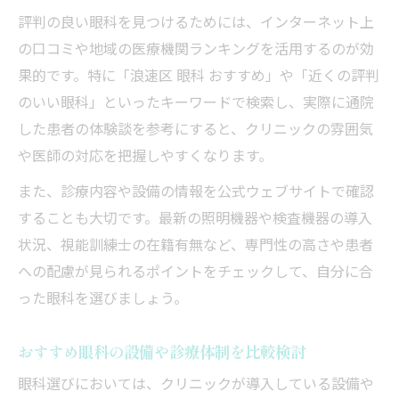
評判の良い眼科を見つけるためには、インターネット上
先進技術が眼科診療にもたらすメリット
の口コミや地域の医療機関ランキングを活用するのが効
難波周辺で先進設備の眼科を選ぶ理由
果的です。特に「浪速区 眼科 おすすめ」や「近くの評判
照明設備が違う眼科の特徴と強みを探る
のいい眼科」といったキーワードで検索し、実際に通院
照明設備の違いが生む眼科診療の差とは
した患者の体験談を参考にすると、クリニックの雰囲気
大阪市浪速区で照明重視の眼科を選ぶコツ
や医師の対応を把握しやすくなります。
眼科専用照明がもたらす診断精度の向上
また、診療内容や設備の情報を公式ウェブサイトで確認
照明設備が強みの眼科の特徴を比較解説
することも大切です。最新の照明機器や検査機器の導入
難波エリアの照明先進眼科の強みを知る
状況、視能訓練士の在籍有無など、専門性の高さや患者
大阪市で快適な眼科診療環境を見極める
への配慮が見られるポイントをチェックして、自分に合
大阪市で快適な眼科診療環境を選ぶ基準
った眼科を選びましょう。
照明設備が快適な診療空間を実現する理由
おすすめ眼科の設備や診療体制を比較検討
眼科選びで重視すべき診療環境のポイント
眼科選びにおいては、クリニックが導入している設備や
大阪市浪速区の快適な眼科の見極め方