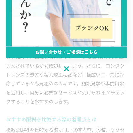
設備の充実度です。最近では、高性能な顕微鏡や網膜断
層計（OCT）、レーザー治療装置など、最新の医療機器
を導入しているクリニックが増えています。これらの設
備が整っていると、目の状態をより精密に把握でき、適
切な診断や治療が受けられるメリットがあります。
また、照明設備も重要なポイントであり、患者の目に優
お問い合わせ・ご相談はこちら
しい設計や、正確な検査をサポートする照明システムが
導入されているかも確認しましょう。さらに、コンタク
お問い合わせ・ご相談はこちら
トレンズの処方や視力矯正相談など、幅広いニーズに対
応しているかも見極めのカギです。施設見学や事前相談
を活用し、自分に必要なサービスが受けられるかチェッ
クすることをおすすめします。
おすすめ眼科を比較する際の着眼点とは
複数の眼科を比較する際には、診療内容、設備、アクセ