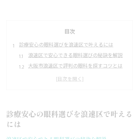
目次
診療安心の眼科選びを浪速区で叶えるには
浪速区で安心できる眼科選びの秘訣を解説
大阪市浪速区で評判の眼科を探すコツとは
おすすめ眼科の設備や診療体制を比較検討
近くの評判のいい眼科が選ばれる理由
眼科診療を安心して受けるためのポイント
最新照明設備で進化する眼科診療の実際
診療安心の眼科選びを浪速区で叶える
眼科分野で導入進む最新照明設備の特徴
には
照明進化が大阪市浪速区の眼科に与える影
響