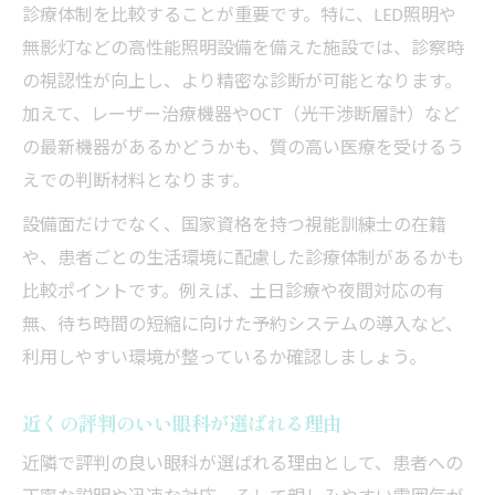
診療体制を比較することが重要です。特に、LED照明や
診療環境に差が出る眼科設備の特徴とは
無影灯などの高性能照明設備を備えた施設では、診察時
の視認性が向上し、より精密な診断が可能となります。
加えて、レーザー治療機器やOCT（光干渉断層計）など
の最新機器があるかどうかも、質の高い医療を受けるう
えでの判断材料となります。
設備面だけでなく、国家資格を持つ視能訓練士の在籍
や、患者ごとの生活環境に配慮した診療体制があるかも
比較ポイントです。例えば、土日診療や夜間対応の有
無、待ち時間の短縮に向けた予約システムの導入など、
利用しやすい環境が整っているか確認しましょう。
近くの評判のいい眼科が選ばれる理由
近隣で評判の良い眼科が選ばれる理由として、患者への