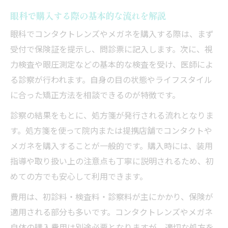
眼科でコンタクト購入時の費用構成を解説
眼科で購入する際の基本的な流れを解説
眼科の診察料や検査料のポイントを押さえ
眼科でコンタクトレンズやメガネを購入する際は、まず
る
受付で保険証を提示し、問診票に記入します。次に、視
処方箋が必要な場合の費用と流れを確認
力検査や眼圧測定などの基本的な検査を受け、医師によ
る診察が行われます。自身の目の状態やライフスタイル
眼科で費用を抑えるコツはあるのか
に合った矯正方法を相談できるのが特徴です。
コンタクトは眼科で選ぶべき？安全性と比較
診察の結果をもとに、処方箋が発行される流れとなりま
眼科で選ぶコンタクトの安全性を徹底解説
す。処方箋を使って院内または提携店舗でコンタクトや
店舗や通販と眼科購入の比較ポイント
メガネを購入することが一般的です。購入時には、装用
眼科で処方されたコンタクトのメリット
指導や取り扱い上の注意点も丁寧に説明されるため、初
初めての方が眼科を選ぶべき理由とは
めての方でも安心して利用できます。
眼科で相談できるトラブル予防の知識
費用は、初診料・検査料・診察料が主にかかり、保険が
眼科受診と通販購入の違いを徹底解説
適用される部分も多いです。コンタクトレンズやメガネ
眼科と通販の購入フローの違いを比較