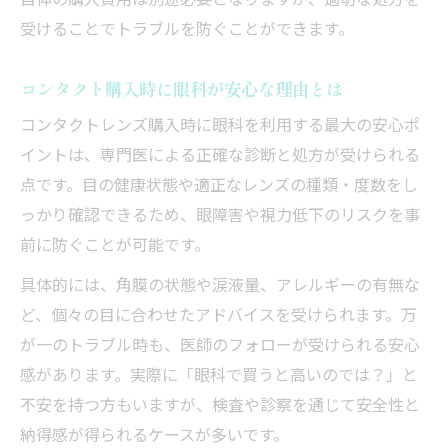
自体の購入費用は別途必要となりますが、適切な処方を
眼科受診でしか得られない安心感とは
受けることでトラブルを防ぐことができます。
通販での購入時に眼科処方箋が持つ役割
眼科と通販での費用や手間を整理する
コンタクト購入時に眼科が安心な理由とは
初めての購入時に眼科受診が推奨される理
コンタクトレンズ購入時に眼科を利用する最大の安心ポ
由
イントは、専門医による正確な診断と処方が受けられる
処方箋が必要な理由と眼科での利点
点です。目の健康状態や適正なレンズの種類・度数をし
っかり確認できるため、眼障害や視力低下のリスクを事
眼科で処方箋が求められる理由を知ろう
前に防ぐことが可能です。
正確な処方は眼科でしか得られない安心感
具体的には、角膜の状態や涙液量、アレルギーの有無な
処方箋だけ出してもらう際の注意点
ど、個々の目に合わせたアドバイスを受けられます。万
眼科で得られるプロのアドバイスの利点
が一のトラブル時も、医師のフォローが受けられる安心
眼科受診の処方箋が安全性につながる理由
感があります。実際に「眼科で買うと高いのでは？」と
失敗しない眼科購入のチェックポイント
不安を持つ方もいますが、検査や診察を通じて安全性と
初めて眼科を利用する際の準備ポイント
納得感が得られるケースが多いです。