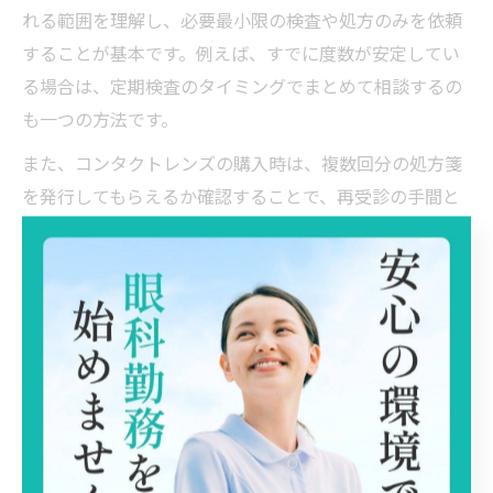
れる範囲を理解し、必要最小限の検査や処方のみを依頼
することが基本です。例えば、すでに度数が安定してい
る場合は、定期検査のタイミングでまとめて相談するの
も一つの方法です。
また、コンタクトレンズの購入時は、複数回分の処方箋
を発行してもらえるか確認することで、再受診の手間と
費用を減らせます。ネット購入を検討している場合で
も、最初は必ず眼科で診察を受けて安全面を確保し、以
降は有効期間内に賢く追加購入するのがポイントです。
費用を抑えつつも、目の健康管理は最優先です。異常を
感じた場合やトラブル時はすぐに受診し、自己判断での
節約は避けましょう。定期的な検診と正確な処方が、長
期的に見てコストパフォーマンスの良い選択につながり
ます。