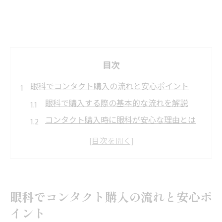
目次
眼科でコンタクト購入の流れと安心ポイント
眼科で購入する際の基本的な流れを解説
コンタクト購入時に眼科が安心な理由とは
初めて眼科でコンタクトを買う手順と注意
点
眼科での検査や診察が必要な理由を知ろう
眼科と店舗の購入方法の違いに注目
眼科でコンタクト購入の流れと安心ポ
初めて眼科を利用する場合の費用まとめ
イント
初回の眼科受診でかかる費用の目安