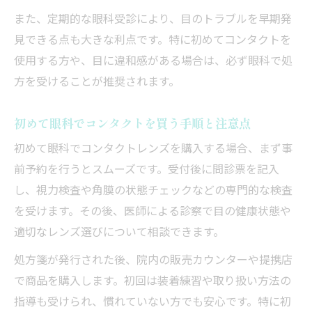
眼科購入で後悔しないための確認事項
また、定期的な眼科受診により、目のトラブルを早期発
安心して眼科で購入するためのコツ
見できる点も大きな利点です。特に初めてコンタクトを
眼科での購入時に押さえるべき流れ
使用する方や、目に違和感がある場合は、必ず眼科で処
費用や処方箋など眼科購入時の注意点
方を受けることが推奨されます。
初めて眼科でコンタクトを買う手順と注意点
初めて眼科でコンタクトレンズを購入する場合、まず事
前予約を行うとスムーズです。受付後に問診票を記入
し、視力検査や角膜の状態チェックなどの専門的な検査
を受けます。その後、医師による診察で目の健康状態や
適切なレンズ選びについて相談できます。
処方箋が発行された後、院内の販売カウンターや提携店
で商品を購入します。初回は装着練習や取り扱い方法の
指導も受けられ、慣れていない方でも安心です。特に初