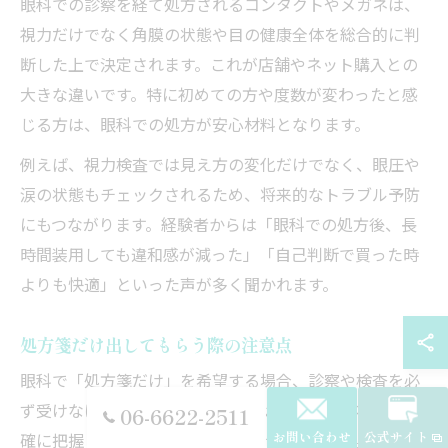
眼科での診察を経て処方されるコンタクトやメガネは、
視力だけでなく角膜の状態や目の健康全体を総合的に判
断した上で決定されます。これが店舗やネット購入との
大きな違いです。特に初めての方や度数が変わったと感
じる方は、眼科での処方が安心材料となります。
例えば、視力検査では見え方の変化だけでなく、眼圧や
涙の状態もチェックされるため、将来的なトラブル予防
にもつながります。経験者からは「眼科での処方後、長
時間装用しても違和感が減った」「自己判断で買った時
よりも快適」といった声が多く聞かれます。
処方箋だけ出してもらう際の注意点
眼科で「処方箋だけ」を希望する場合、診察や検査を必
ず受けなければなりません。これは、目の健康状態を正
06-6622-2511
お問い合わせ
公式サイト
確に把握したうえで適切な処方を行うためです。費用面