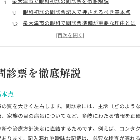
泉大津市で眼科初診の問診票を徹底解説
眼科初診の問診票記入で押さえるべき基本点
泉大津市の眼科で問診票準備が重要な理由とは
問診票の内容と眼科受診時の流れを理解しよう
眼科初診前に知っておきたい記入ポイント
眼科問診票でよくある疑問と解消法を紹介
眼科受診時に必要な問診票準備のヒント
問診票を徹底解説
眼科受診前に用意する問診票と持ち物のコツ
問診票をスムーズに提出するための準備方法
基本点
眼科問診票の記入ミスを減らすポイント
療の質を大きく左右します。問診票には、主訴（どのよう
泉大津市の眼科で安心できる問診票準備術
無、家族の目の病気についてなど、多岐にわたる情報を正
問診票の記入例と当日の流れを確認しよう
診断や治療方針決定に直結するためです。例えば、コンタ
初めての眼科でも安心できる手順とは
があります。記入漏れや曖昧な記載は、必要な検査が遅れ