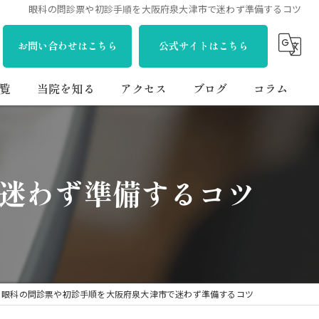
眼科の問診票や初診手順を大阪府泉大津市で迷わず準備するコツ
お問い合わせはこちら
公式サイトはこちら
覧
当院を知る
アクセス
ブログ
コラム
視能訓練士
医療事務
迷わず準備するコツ
正社員
パート
ライフワークバランス
眼科の問診票や初診手順を大阪府泉大津市で迷わず準備するコツ