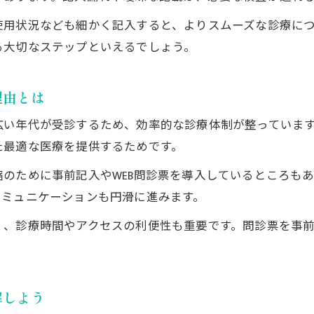
眼科初診も安心の受付から診察までの流れ
使用状況なども細かく記入すると、よりスムーズな診療に
問診票提出後の眼科初診手順を詳しく解説
る大切なステップといえるでしょう。
初めての眼科受診で戸惑わないための準備
眼科問診票から診察までのスムーズな進め方
理由とは
泉大津市の眼科を初めて利用する際の注意点
広い年代が受診するため、効率的な診療体制が整っていま
年末年始や休日も焦らないための眼科情報
た最適な医療を提供するためです。
眼科の年末年始や休日対応を事前に確認しよう
のために事前記入やWEB問診票を導入しているところも
泉大津市で休日に受診できる眼科選びのコツ
コミュニケーションも円滑に進みます。
年末年始休診期間の眼科受診で困らない方法
く、診療時間やアクセスの利便性も重要です。問診票を事
眼科の休日診療情報を調べて早めに備える
急な症状にも安心な眼科休診日確認ポイント
迷わせない泉大津市の眼科選びのポイント
解しよう
通いやすい眼科選びで確認すべきポイント