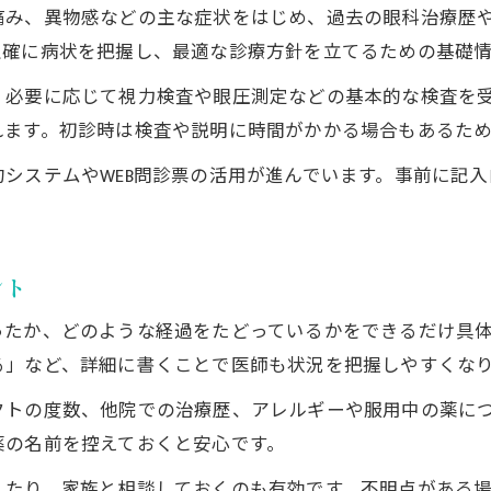
痛み、異物感などの主な症状をはじめ、過去の眼科治療歴
泉大津市で自分に合う眼科を見つける方法
正確に病状を把握し、最適な診療方針を立てるための基礎
駐車場やアクセス重視の眼科選びガイド
、必要に応じて視力検査や眼圧測定などの基本的な検査を
眼科選びで比較したいサービスと特徴とは
れます。初診時は検査や説明に時間がかかる場合もあるた
失敗しない眼科選びのヒントと注意点
このエリアでスムーズな眼科初診を叶える方法
システムやWEB問診票の活用が進んでいます。事前に記
泉大津市で眼科初診をスムーズに進める秘訣
問診票や予約準備で待ち時間を減らす工夫
ント
初診時に役立つ眼科受診前チェックリスト
お問い合わせ・ご相談はこちら
お問い合わせ・ご相談はこちら
泉大津市の眼科で快適な初診を実現するコツ
ったか、どのような経過をたどっているかをできるだけ具体
る」など、詳細に書くことで医師も状況を把握しやすくな
安心のための眼科初診事前準備ポイント
クトの度数、他院での治療歴、アレルギーや服用中の薬に
薬の名前を控えておくと安心です。
したり、家族と相談しておくのも有効です。不明点がある